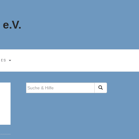
e.V.
HES
SUCHEN
NACH: