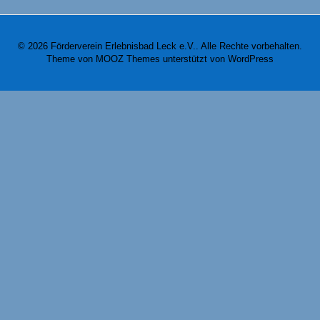
© 2026 Förderverein Erlebnisbad Leck e.V.. Alle Rechte vorbehalten.
Theme von
MOOZ Themes
unterstützt von
WordPress