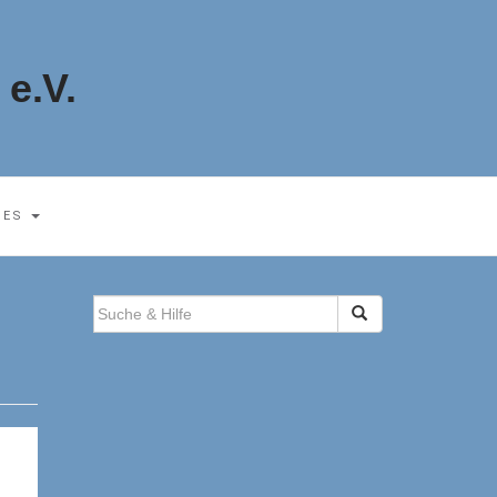
e.V.
HES
SUCHEN
NACH: